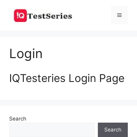
Skip
to
Menu
content
Login
IQTesteries Login Page
Search
Search